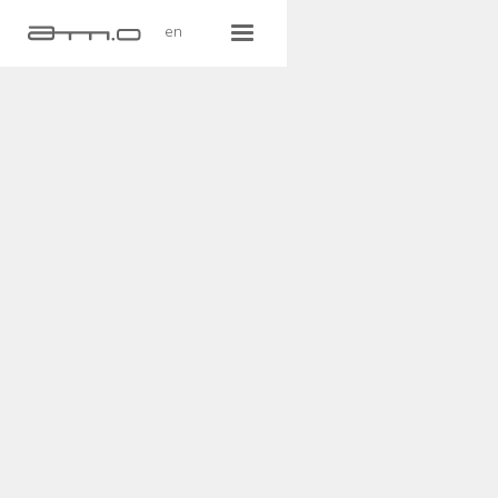
en
Aparador de parede
Mono-pé